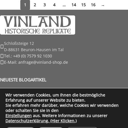
1
2
3
4
…
14
15
16
→
Schloßsteige 12
D-88631 Beuron-Hausen im Tal
Tel.: +49 (0) 7579 92 1030
E-Mail: anfrage@vinland-shop.de
NEUESTE BLOGARTIKEL
RECHTLICHE HINWEISE
Wir verwenden Cookies, um Ihnen die bestmögliche
Erfahrung auf unserer Website zu bieten.
FÜR UNSERE KUNDEN
Sie erfahren mehr darüber, welche Cookies wir verwenden
oder schalten Sie sie in den
Vinland Shop
Created by
Wordpressagentur
part of
Ixtreme.media
Einstellungen
aus. Weitere Informationen zu unserer
Datenschutzerklärung. (Hier Klicken.)