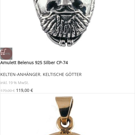
-34%
Amulett Belenus 925 Silber CP-74
KELTEN-ANHÄNGER
,
KELTISCHE GÖTTER
inkl. 19 % MwSt.
119,00
€
179,00
€