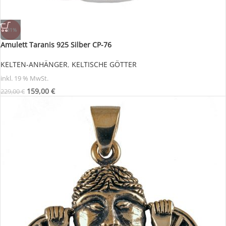
-31%
Amulett Taranis 925 Silber CP-76
KELTEN-ANHÄNGER
,
KELTISCHE GÖTTER
inkl. 19 % MwSt.
159,00
€
229,00
€