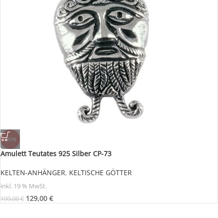
-35%
Amulett Teutates 925 Silber CP-73
KELTEN-ANHÄNGER
,
KELTISCHE GÖTTER
inkl. 19 % MwSt.
129,00
€
199,00
€