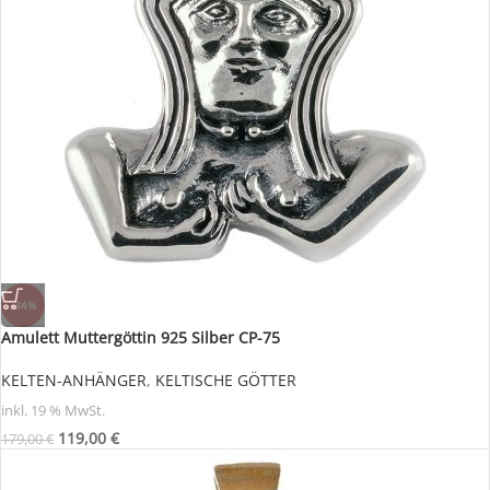
-34%
Amulett Muttergöttin 925 Silber CP-75
KELTEN-ANHÄNGER
,
KELTISCHE GÖTTER
inkl. 19 % MwSt.
119,00
€
179,00
€