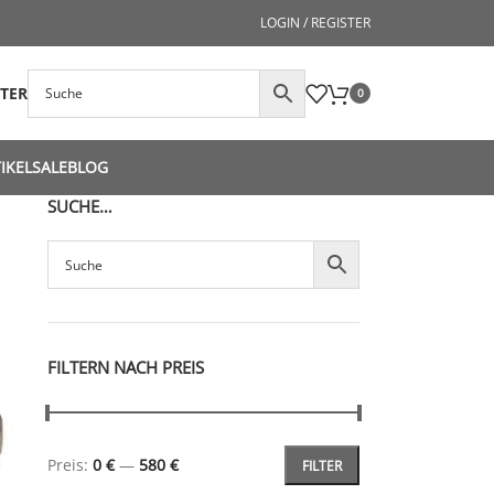
LOGIN / REGISTER
STER
0
IKEL
SALE
BLOG
SUCHE…
FILTERN NACH PREIS
Preis:
0 €
—
580 €
FILTER