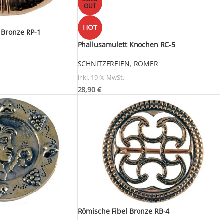
OUT
HOT
 Bronze RP-1
Phallusamulett Knochen RC-5
SCHNITZEREIEN
,
RÖMER
inkl. 19 % MwSt.
28,90
€
Römische Fibel Bronze RB-4