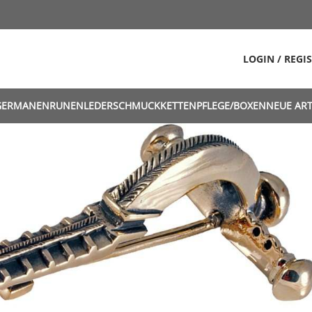
LOGIN / REGI
GERMANEN
RUNEN
LEDERSCHMUCK
KETTEN
PFLEGE/BOXEN
NEUE ART