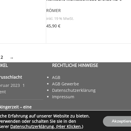
RÖMER
inkl. 19 % MwSt.
45,90
€
2
→
IKEL
RECHTLICHE HINWEISE
russchlacht
AGB
AGB Gewerbe
bruar 2023
1
Datenschutzerklärung
ent
Impressum
kingerzeit – eine
 und ihre Schrecken
che Erfahrung auf unserer Website zu bieten.
nuar 2023
1 Comment
verwenden oder schalten Sie sie in den
Akzeptier
serer
Datenschutzerklärung. (Hier Klicken.)