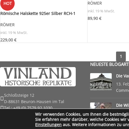
RÖMER
HOT
inkl. 19 % MwSt.
Römische Halskette 925er Silber RCH-1
89,90
€
RÖMER
inkl. 19 % MwSt.
229,00
€
1
NEUESTE BLOGART
Die Va
13. Fe
Comm
Schloßsteige 12
D-88631 Beuron-Hausen im Tal
Die Wi
Tel.: +49 (0) 7579 92 1030
Epoche
E-Mail: anfrage@vinland-shop.de
Wir verwenden Cookies, um Ihnen die bestmögli
17. Ja
Sie erfahren mehr darüber, welche Cookies wir 
Einstellungen
aus. Weitere Informationen zu un
Vinland Shop
Created by
Wordpressagentur
part of
Ixtreme.media