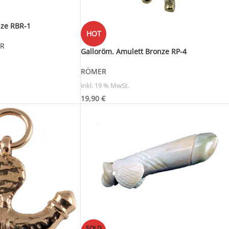
nze RBR-1
HOT
R
Galloröm. Amulett Bronze RP-4
RÖMER
inkl. 19 % MwSt.
19,90
€
SOLD