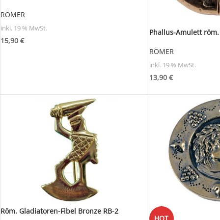
RÖMER
inkl. 19 % MwSt.
Phallus-Amulett röm.
15,90
€
RÖMER
inkl. 19 % MwSt.
13,90
€
Röm. Gladiatoren-Fibel Bronze RB-2
HOT