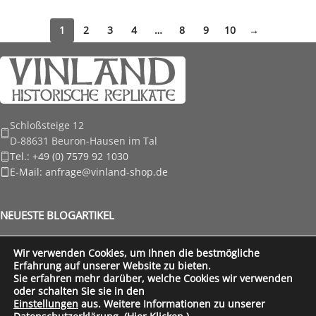
1
2
3
4
…
8
9
10
→
Schloßsteige 12
D-88631 Beuron-Hausen im Tal
Tel.: +49 (0) 7579 92 1030
E-Mail: anfrage@vinland-shop.de
NEUESTE BLOGARTIKEL
RECHTLICHE HINWEISE
Wir verwenden Cookies, um Ihnen die bestmögliche
Erfahrung auf unserer Website zu bieten.
FÜR UNSERE KUNDEN
Sie erfahren mehr darüber, welche Cookies wir verwenden
oder schalten Sie sie in den
Vinland Shop
Created by
Wordpressagentur
part of
Ixtreme.media
Einstellungen
aus. Weitere Informationen zu unserer