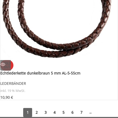
SOLD
OUT
Echtlederkette dunkelbraun 5 mm AL-5-55cm
LEDERBÄNDER
inkl. 19 % MwSt.
10,90
€
1
2
3
4
5
6
7
→