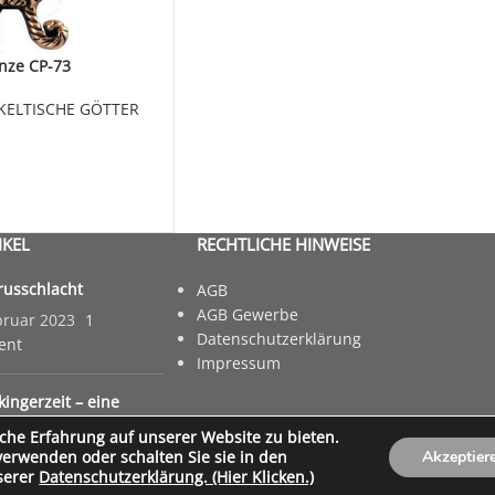
nze CP-73
KELTISCHE GÖTTER
IKEL
RECHTLICHE HINWEISE
russchlacht
AGB
AGB Gewerbe
bruar 2023
1
Datenschutzerklärung
ent
Impressum
kingerzeit – eine
 und ihre Schrecken
che Erfahrung auf unserer Website zu bieten.
nuar 2023
1 Comment
verwenden oder schalten Sie sie in den
Akzeptier
serer
Datenschutzerklärung. (Hier Klicken.)