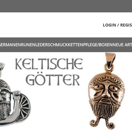
LOGIN / REGI
GERMANEN
RUNEN
LEDERSCHMUCK
KETTEN
PFLEGE/BOXEN
NEUE ART