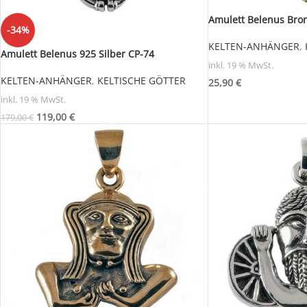
Amulett Belenus Bro
-34%
KELTEN-ANHÄNGER
,
Amulett Belenus 925 Silber CP-74
inkl. 19 % MwSt.
KELTEN-ANHÄNGER
,
KELTISCHE GÖTTER
25,90
€
inkl. 19 % MwSt.
119,00
€
179,00
€