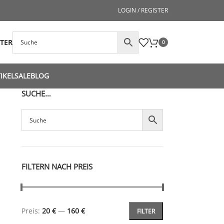
LOGIN / REGISTER
STER
0
IKEL
SALE
BLOG
SUCHE…
FILTERN NACH PREIS
Preis:
20 €
—
160 €
FILTER