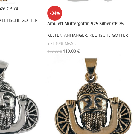
nze CP-74
-34%
KELTISCHE GÖTTER
Amulett Muttergöttin 925 Silber CP-75
KELTEN-ANHÄNGER
,
KELTISCHE GÖTTER
inkl. 19 % MwSt.
119,00
€
179,00
€