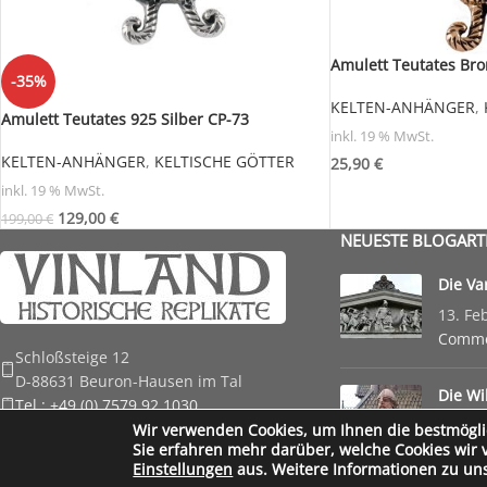
Amulett Teutates Bro
-35%
KELTEN-ANHÄNGER
,
Amulett Teutates 925 Silber CP-73
inkl. 19 % MwSt.
KELTEN-ANHÄNGER
,
KELTISCHE GÖTTER
25,90
€
inkl. 19 % MwSt.
129,00
€
199,00
€
NEUESTE BLOGART
Die Va
13. Fe
Comm
Schloßsteige 12
D-88631 Beuron-Hausen im Tal
Die Wi
Tel.: +49 (0) 7579 92 1030
Epoche
E-Mail: anfrage@vinland-shop.de
Wir verwenden Cookies, um Ihnen die bestmögli
17. Ja
Sie erfahren mehr darüber, welche Cookies wir 
Einstellungen
aus. Weitere Informationen zu un
Vinland Shop
Created by
Wordpressagentur
part of
Ixtreme.media