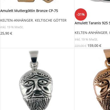
Amulett Muttergöttin Bronze CP-75
-31%
KELTEN-ANHÄNGER
,
KELTISCHE GÖTTER
Amulett Taranis 925 
inkl. 19 % MwSt.
KELTEN-ANHÄNGER
,
25,90
€
inkl. 19 % MwSt.
159,00
€
229,00
€