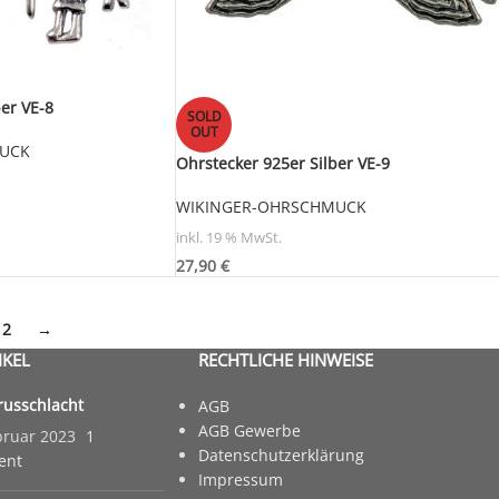
er VE-8
SOLD
OUT
UCK
Ohrstecker 925er Silber VE-9
WIKINGER-OHRSCHMUCK
inkl. 19 % MwSt.
27,90
€
2
→
IKEL
RECHTLICHE HINWEISE
russchlacht
AGB
AGB Gewerbe
bruar 2023
1
Datenschutzerklärung
ent
Impressum