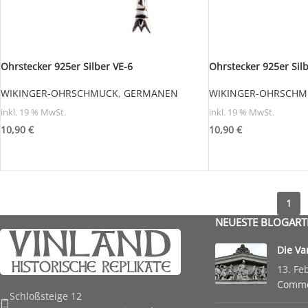
Ohrstecker 925er Silber VE-6
Ohrstecker 925er Silb
WIKINGER-OHRSCHMUCK
,
GERMANEN
WIKINGER-OHRSCHM
inkl. 19 % MwSt.
inkl. 19 % MwSt.
10,90
€
10,90
€
1
NEUESTE BLOGART
Die Va
13. Fe
Comm
Schloßsteige 12