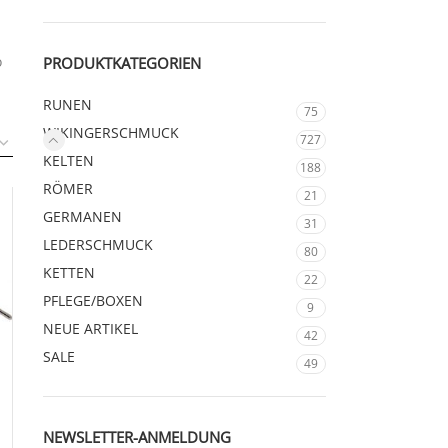
o
PRODUKTKATEGORIEN
RUNEN
75
WIKINGERSCHMUCK
727
KELTEN
188
RÖMER
21
GERMANEN
31
LEDERSCHMUCK
80
KETTEN
22
PFLEGE/BOXEN
9
NEUE ARTIKEL
42
SALE
49
NEWSLETTER-ANMELDUNG