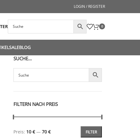
LOGIN / REGISTER
STER
0
IKEL
SALE
BLOG
SUCHE…
FILTERN NACH PREIS
Preis:
10 €
—
70 €
FILTER