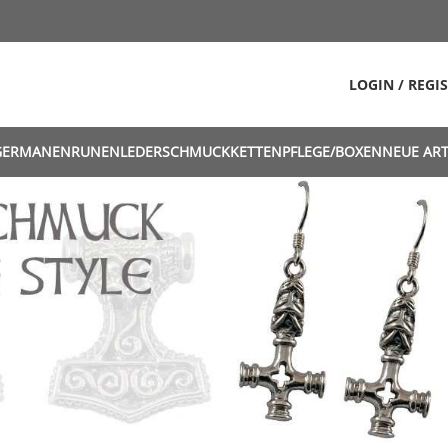
LOGIN / REGI
GERMANEN
RUNEN
LEDERSCHMUCK
KETTEN
PFLEGE/BOXEN
NEUE ART