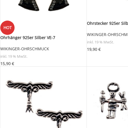
Ohrstecker 925er Sil
HOT
WIKINGER-OHRSCHM
Ohrhänger 925er Silber VE-7
inkl. 19 % MwSt.
WIKINGER-OHRSCHMUCK
19,90
€
inkl. 19 % MwSt.
15,90
€