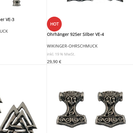
er VE-3
HOT
UCK
Ohrhänger 925er Silber VE-4
WIKINGER-OHRSCHMUCK
inkl. 19 % MwSt.
29,90
€