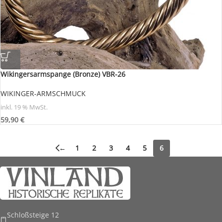
Wikingersarmspange (Bronze) VBR-26
WIKINGER-ARMSCHMUCK
inkl. 19 % MwSt.
59,90
€
←
1
2
3
4
5
6
Schloßsteige 12