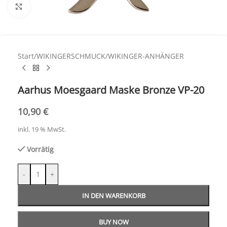
Click to enlarge
Start
/
WIKINGERSCHMUCK
/
WIKINGER-ANHÄNGER
Aarhus Moesgaard Maske Bronze VP-20
10,90
€
inkl. 19 % MwSt.
Vorrätig
-
+
IN DEN WARENKORB
BUY NOW