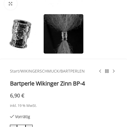
Click to enlarge
Start
/
WIKINGERSCHMUCK
/
BARTPERLEN
Bartperle Wikinger Zinn BP-4
6,90
€
inkl. 19 % MwSt.
Vorrätig