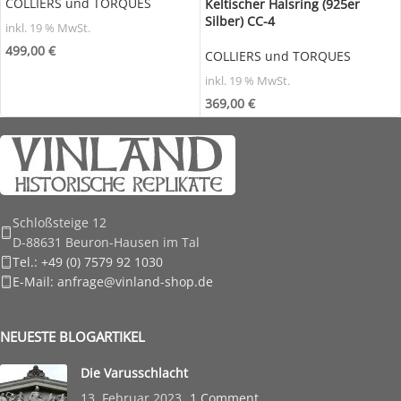
COLLIERS und TORQUES
Keltischer Halsring (925er
Silber) CC-4
inkl. 19 % MwSt.
499,00
€
COLLIERS und TORQUES
inkl. 19 % MwSt.
369,00
€
Schloßsteige 12
D-88631 Beuron-Hausen im Tal
Tel.: +49 (0) 7579 92 1030
E-Mail: anfrage@vinland-shop.de
NEUESTE BLOGARTIKEL
Die Varusschlacht
13. Februar 2023
1 Comment