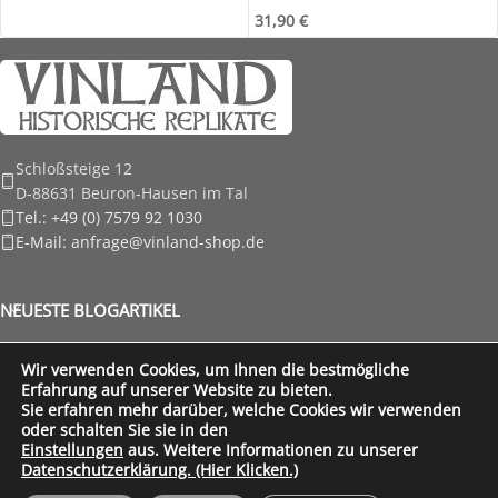
31,90
€
Schloßsteige 12
D-88631 Beuron-Hausen im Tal
Tel.: +49 (0) 7579 92 1030
E-Mail: anfrage@vinland-shop.de
NEUESTE BLOGARTIKEL
RECHTLICHE HINWEISE
Wir verwenden Cookies, um Ihnen die bestmögliche
Erfahrung auf unserer Website zu bieten.
FÜR UNSERE KUNDEN
Sie erfahren mehr darüber, welche Cookies wir verwenden
Vinland Shop
Created by
Wordpressagentur
part of
Ixtreme.media
oder schalten Sie sie in den
Einstellungen
aus. Weitere Informationen zu unserer
Datenschutzerklärung. (Hier Klicken.)