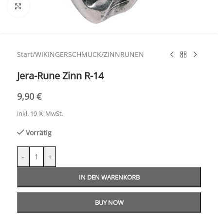
Click to enlarge
Start
/
WIKINGERSCHMUCK
/
ZINNRUNEN
Jera-Rune Zinn R-14
9,90
€
inkl. 19 % MwSt.
Vorrätig
-
+
IN DEN WARENKORB
BUY NOW