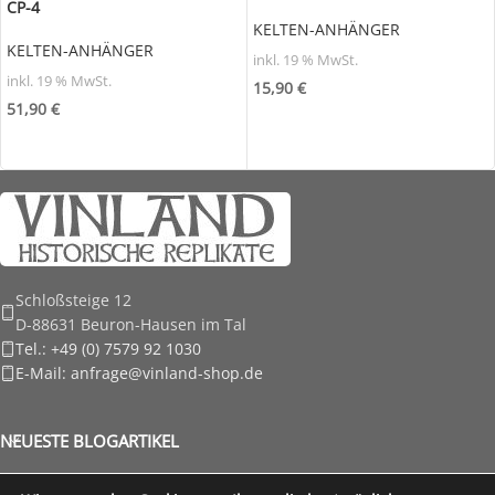
CP-4
KELTEN-ANHÄNGER
KELTEN-ANHÄNGER
inkl. 19 % MwSt.
inkl. 19 % MwSt.
15,90
€
51,90
€
Schloßsteige 12
D-88631 Beuron-Hausen im Tal
Tel.: +49 (0) 7579 92 1030
E-Mail: anfrage@vinland-shop.de
NEUESTE BLOGARTIKEL
RECHTLICHE HINWEISE