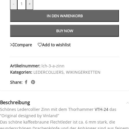
-
+
IN DEN WARENKORB
BUY NOW
Compare
Add to wishlist
Artikelnummer:
lch-3-a-zinn
Kategorien:
LEDERCOLLIERS
,
WIKINGERKETTEN
Share:
Beschreibung
Schönes Ledercollier Zinn mit dem Thorhammer
VTH-24
das
“Original designed by Vinland”
Das schöne kaffeebraune Flechtleder ist ca. 6 mm stark, die
wunderschönen Drachenköpfe und der Anhänger sind aus feinem