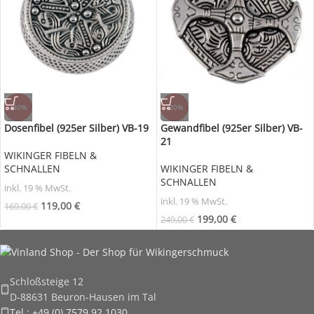
-30%
-20%
Dosenfibel (925er Silber) VB-19
Gewandfibel (925er Silber) VB-
21
WIKINGER FIBELN &
SCHNALLEN
WIKINGER FIBELN &
SCHNALLEN
inkl. 19 % MwSt.
inkl. 19 % MwSt.
119,00
€
169,00
€
199,00
€
249,00
€
Schloßsteige 12
D-88631 Beuron-Hausen im Tal
Tel.: +49 (0) 7579 92 1030