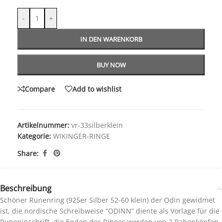
-
+
IN DEN WARENKORB
BUY NOW
Compare
Add to wishlist
Artikelnummer:
vr-33silberklein
Kategorie:
WIKINGER-RINGE
Share:
Beschreibung
Schöner Runenring (925er Silber 52-60 klein) der Odin gewidmet
ist, die nordische Schreibweise “ODINN” diente als Vorlage für die
Runeninschrift, die Enden des Ringes werden von 2 Rabenköpfen