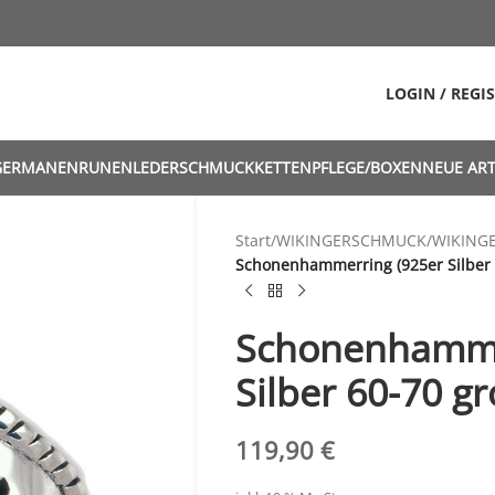
LOGIN / REGI
GERMANEN
RUNEN
LEDERSCHMUCK
KETTEN
PFLEGE/BOXEN
NEUE ART
Start
/
WIKINGERSCHMUCK
/
WIKING
Schonenhammerring (925er Silber 
Schonenhamme
Silber 60-70 g
119,90
€