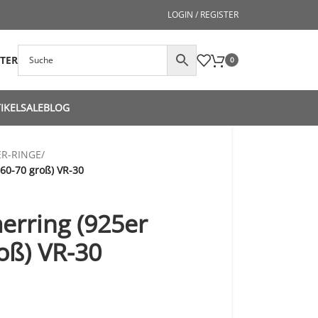
LOGIN / REGISTER
STER
0
IKEL
SALE
BLOG
ER-RINGE
/
60-70 groß) VR-30
rring (925er
roß) VR-30