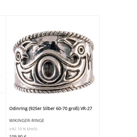
Odinring (925er Silber 60-70 groß) VR-27
Runenring (925er
WIKINGER-RINGE
WIKINGER-RING
inkl. 19 % MwSt.
inkl. 19 % MwSt.
109,90
€
91,90
€