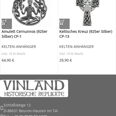
Amulett Cernunnos (925er
Keltisches Kreuz (925er Silber)
Silber) CP-1
CP-13
KELTEN-ANHÄNGER
KELTEN-ANHÄNGER
inkl. 19 % MwSt.
inkl. 19 % MwSt.
64,90
€
29,90
€
Schloßsteige 12
D-88631 Beuron-Hausen im Tal