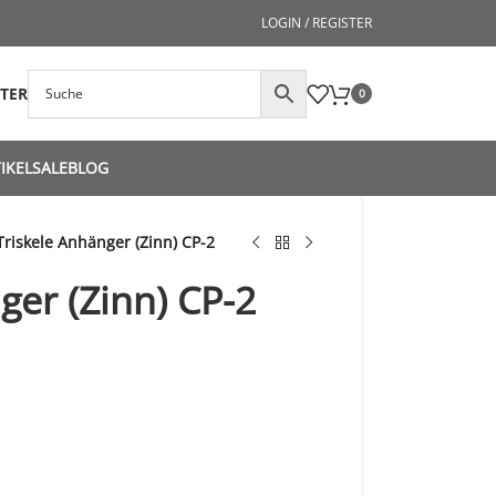
LOGIN / REGISTER
STER
0
IKEL
SALE
BLOG
Triskele Anhänger (Zinn) CP-2
ger (Zinn) CP-2