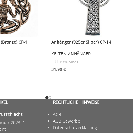
(Bronze) CP-1
Anhänger (925er Silber) CP-14
R
KELTEN-ANHÄNGER
inkl. 19 % MwSt.
31,90
€
IKEL
RECHTLICHE HINWEISE
russchlacht
AGB
AGB Gewerbe
bruar 2023
1
Datenschutzerklärung
ent