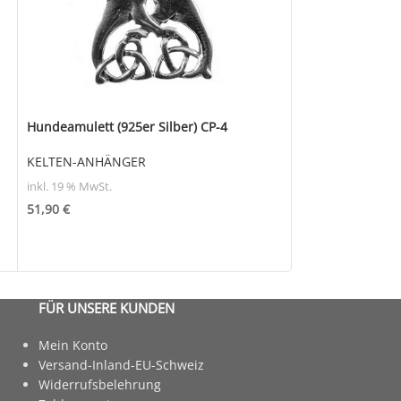
Hundeamulett (925er Silber) CP-4
Open Triad (925e
KELTEN-ANHÄNGER
KELTEN-ANHÄN
inkl. 19 % MwSt.
inkl. 19 % MwSt.
51,90
€
41,90
€
FÜR UNSERE KUNDEN
Mein Konto
Versand-Inland-EU-Schweiz
Widerrufsbelehrung