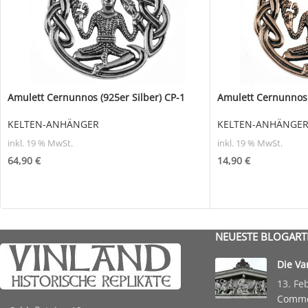
Amulett Cernunnos (925er Silber) CP-1
Amulett Cernunnos 
KELTEN-ANHÄNGER
KELTEN-ANHÄNGE
inkl. 19 % MwSt.
inkl. 19 % MwSt.
64,90
€
14,90
€
NEUESTE BLOGART
Die Va
13. Fe
Comm