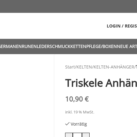
LOGIN / REGI
GERMANEN
RUNEN
LEDERSCHMUCK
KETTEN
PFLEGE/BOXEN
NEUE ART
Start
/
KELTEN
/
KELTEN-ANHÄNGER
/
Triskele Anhän
10,90
€
inkl. 19 % MwSt.
Vorrätig