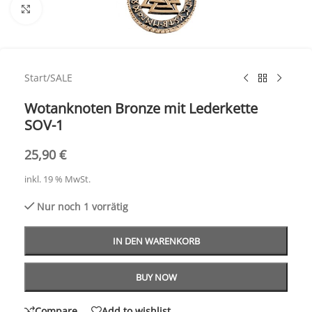
Click to enlarge
Start
/
SALE
Wotanknoten Bronze mit Lederkette
SOV-1
25,90
€
inkl. 19 % MwSt.
Nur noch 1 vorrätig
IN DEN WARENKORB
BUY NOW
Compare
Add to wishlist