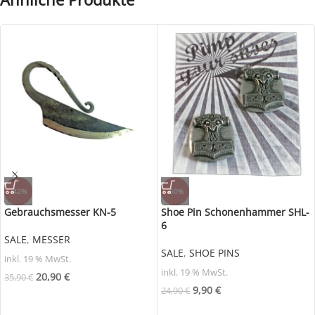
-42%
-60%
Gebrauchsmesser KN-5
Shoe Pin Schonenhammer SHL-
6
SALE
,
MESSER
SALE
,
SHOE PINS
inkl. 19 % MwSt.
inkl. 19 % MwSt.
20,90
€
35,90
€
9,90
€
24,90
€