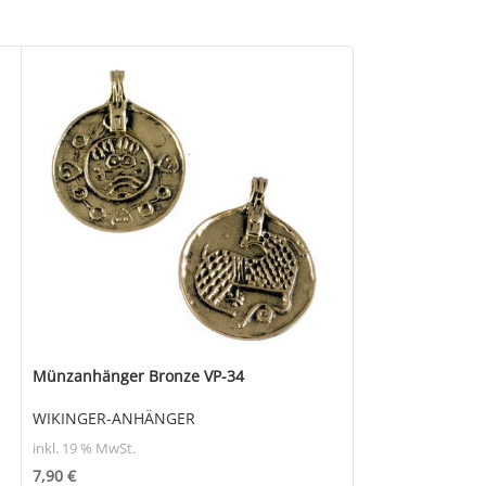
Münzanhänger Bronze VP-34
Odin Amulett Br
WIKINGER-ANHÄNGER
WIKINGER-ANH
inkl. 19 % MwSt.
inkl. 19 % MwSt.
7,90
€
9,50
€