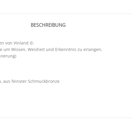
BESCHREIBUNG
en von Vinland ©.
uge um
Wissen, Weisheit und Erkenntnis zu erlangen
,
nnerung)
m, aus feinster Schmuckbronze