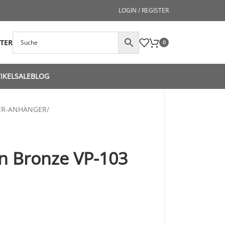
LOGIN / REGISTER
STER
0
IKEL
SALE
BLOG
ER-ANHÄNGER
/
in Bronze VP-103