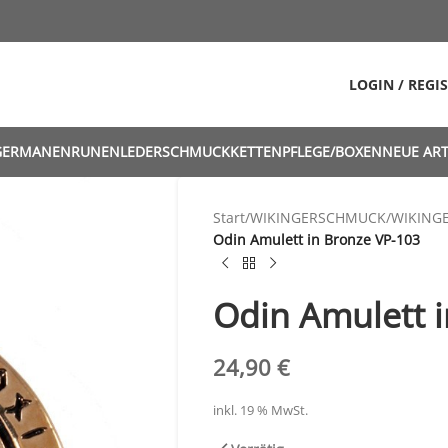
LOGIN / REGI
GERMANEN
RUNEN
LEDERSCHMUCK
KETTEN
PFLEGE/BOXEN
NEUE ART
Start
/
WIKINGERSCHMUCK
/
WIKING
Odin Amulett in Bronze VP-103
Odin Amulett 
24,90
€
inkl. 19 % MwSt.